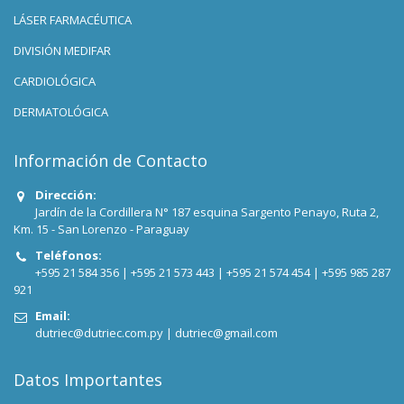
LÁSER FARMACÉUTICA
DIVISIÓN MEDIFAR
CARDIOLÓGICA
DERMATOLÓGICA
Información de Contacto
Dirección:
Jardín de la Cordillera N° 187 esquina Sargento Penayo, Ruta 2,
Km. 15 - San Lorenzo - Paraguay
Teléfonos:
+595 21 584 356 |
+595 21 573 443 |
+595 21 574 454 |
+595 985 287
921
Email:
dutriec@dutriec.com.py
|
dutriec@gmail.com
Datos Importantes