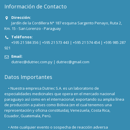
Información de Contacto
Dirección:
Jardín de la Cordillera N° 187 esquina Sargento Penayo, Ruta 2,
Km. 15 - San Lorenzo - Paraguay
Teléfonos:
+595 21 584 356 |
+595 21 573 443 |
+595 21 574 454 |
+595 985 287
921
Email:
dutriec@dutriec.com.py
|
dutriec@gmail.com
Datos Importantes
• Nuestra empresa Dutriec S.A. es un laboratorio de
especialidades medicinales que opera en el mercado nacional
paraguayo así como en el internacional, exportando su amplia línea
de producción a países como Bolivia (en el cual tenemos una
representación y oficina constituida), Venezuela, Costa Rica,
Ecuador, Guatemala, Perú.
• Ante cualquier evento o sospecha de reacción adversa