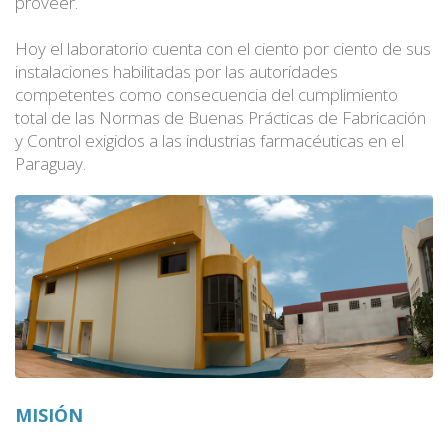
proveer.
Hoy el laboratorio cuenta con el ciento por ciento de sus
instalaciones habilitadas por las autoridades
competentes como consecuencia del cumplimiento
total de las Normas de Buenas Prácticas de Fabricación
y Control exigidos a las industrias farmacéuticas en el
Paraguay.
MISIÓN